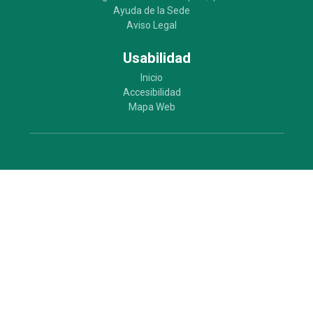
Ayuda de la Sede
Aviso Legal
Usabilidad
Inicio
Accesibilidad
Mapa Web
Ayuntamiento de Parla
Plaza de la Constitución 1. 28981 Parla (Madrid)
Servicio 010: Llamar al 91.624.03.00.