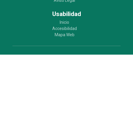
Aviso Legal
Usabilidad
Inicio
Accesibilidad
Mapa Web
Ayuntamiento de Parla
Plaza de la Constitución 1. 28981 Parla (Madrid)
Servicio 010: Llamar al 91.624.03.00.