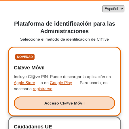
Plataforma de identificación para las
Administraciones
Seleccione el método de identificación de Cl@ve
Seleccione
NOVEDAD
Cl@ve Móvil
Clave Móvil
Incluye Cl@ve PIN.
Incluye Clave PIN.
Puede descargar la aplicación en
Apple Store
o en
Google Play
.
Para usarlo, es
necesario
registrarse
.
Acceso Cl@ve Móvil
Acceso Clave Móvil
Ciudadanos UE
Ciudadanos UE